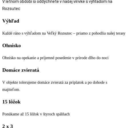
V letnom období si oddýchnete v našej vírivke s výhľadom na
Rozsutec
Výhľad
Každé ráno s výhľadom na Veľký Rozsutec – priamo z pohodlia našej terasy
Ohnisko
Ohnisko na opekanie a príjemné posedenie v prírode dlho do noci
Domáce zvieratá
V objekte tolerujeme domáce zvieratá za príplatok a po dohode s
majiteľom.
15 lôžok
Ponúkame až 15 lôžok v štyroch spálňach
2 x 3