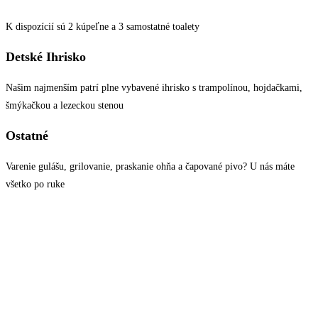
K dispozícií sú 2 kúpeľne a 3 samostatné toalety
Detské Ihrisko
Našim najmenším patrí plne vybavené ihrisko s trampolínou, hojdačkami,
šmýkačkou a lezeckou stenou
Ostatné
Varenie gulášu, grilovanie, praskanie ohňa a čapované pivo? U nás máte
všetko po ruke